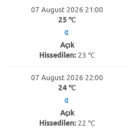
07 August 2026 21:00
25 ℃
Açık
Hissedilen:
23 ℃
07 August 2026 22:00
24 ℃
Açık
Hissedilen:
22 ℃