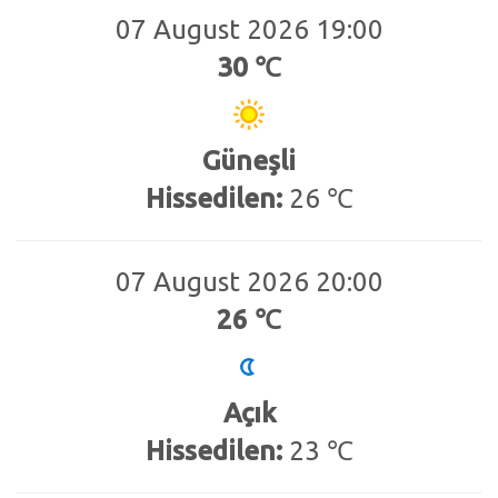
07 August 2026 19:00
30 ℃
Güneşli
Hissedilen:
26 ℃
07 August 2026 20:00
26 ℃
Açık
Hissedilen:
23 ℃