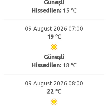
Güneşli
Hissedilen:
15 ℃
09 August 2026 07:00
19 ℃
Güneşli
Hissedilen:
18 ℃
09 August 2026 08:00
22 ℃