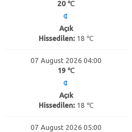
20 ℃
Açık
Hissedilen:
18 ℃
07 August 2026 04:00
19 ℃
Açık
Hissedilen:
18 ℃
07 August 2026 05:00