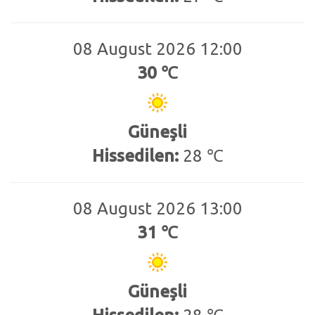
08 August 2026 12:00
30 ℃
Güneşli
Hissedilen:
28 ℃
08 August 2026 13:00
31 ℃
Güneşli