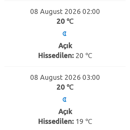
08 August 2026 02:00
20 ℃
Açık
Hissedilen:
20 ℃
08 August 2026 03:00
20 ℃
Açık
Hissedilen:
19 ℃