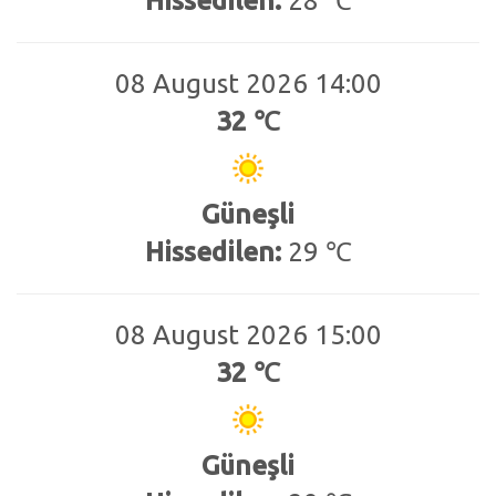
Hissedilen:
28 ℃
08 August 2026 14:00
32 ℃
Güneşli
Hissedilen:
29 ℃
08 August 2026 15:00
32 ℃
Güneşli