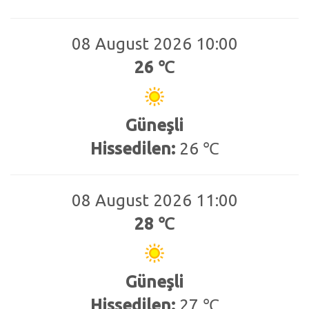
08 August 2026 10:00
26 ℃
Güneşli
Hissedilen:
26 ℃
08 August 2026 11:00
28 ℃
Güneşli
Hissedilen:
27 ℃