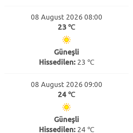
08 August 2026 08:00
23 ℃
Güneşli
Hissedilen:
23 ℃
08 August 2026 09:00
24 ℃
Güneşli
Hissedilen:
24 ℃