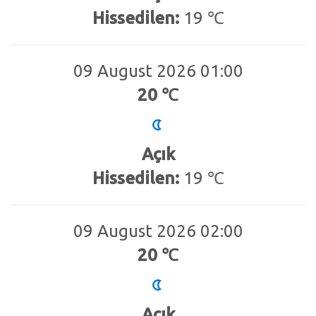
Hissedilen:
19 ℃
09 August 2026 01:00
20 ℃
Açık
Hissedilen:
19 ℃
09 August 2026 02:00
20 ℃
Açık