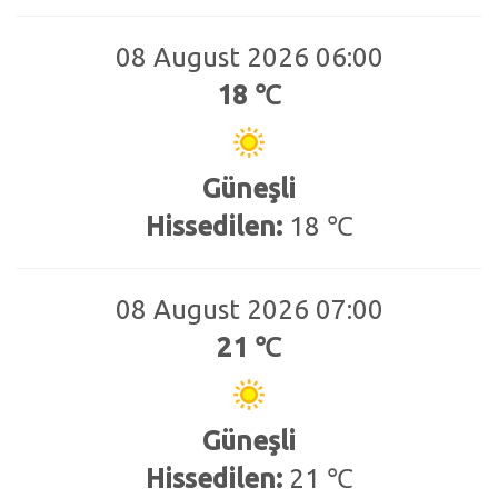
08 August 2026 06:00
18 ℃
Güneşli
Hissedilen:
18 ℃
08 August 2026 07:00
21 ℃
Güneşli
Hissedilen:
21 ℃