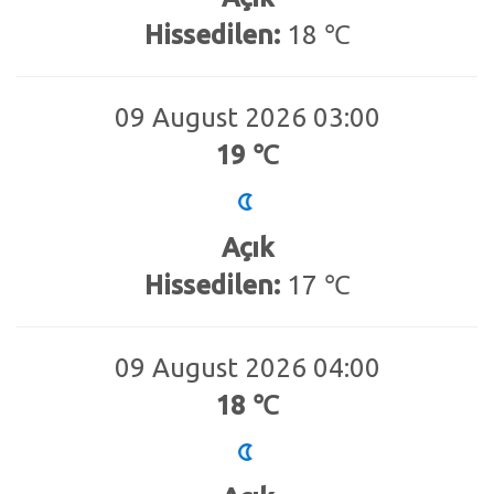
Hissedilen:
18 ℃
09 August 2026 03:00
19 ℃
Açık
Hissedilen:
17 ℃
09 August 2026 04:00
18 ℃